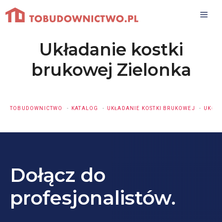
Przejdź
do
treści
Układanie kostki
brukowej Zielonka
TOBUDOWNICTWO
KATALOG
UKŁADANIE KOSTKI BRUKOWEJ
UKŁAD
Dołącz do
profesjonalistów.