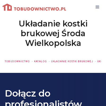
Przejdź
do
treści
Układanie kostki
brukowej Środa
Wielkopolska
TOBUDOWNICTWO
KATALOG
UKŁADANIE KOSTKI BRUKOWEJ
UKŁAD
Dołącz do
profesjonalistów.