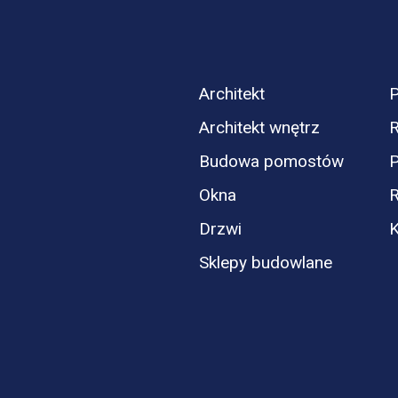
Architekt
P
Architekt wnętrz
R
Budowa pomostów
P
Okna
Drzwi
K
Sklepy budowlane