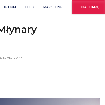
DODAJ FIRMĘ
ALOG FIRM
BLOG
MARKETING
Młynary
BRUKOWEJ MŁYNARY