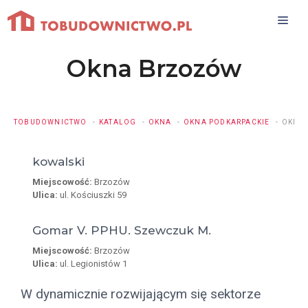
Przejdź
do
treści
Okna Brzozów
TOBUDOWNICTWO
KATALOG
OKNA
OKNA PODKARPACKIE
OKNA
kowalski
Miejscowość:
Brzozów
Ulica:
ul. Kościuszki 59
Gomar V. PPHU. Szewczuk M.
Miejscowość:
Brzozów
Ulica:
ul. Legionistów 1
W dynamicznie rozwijającym się sektorze