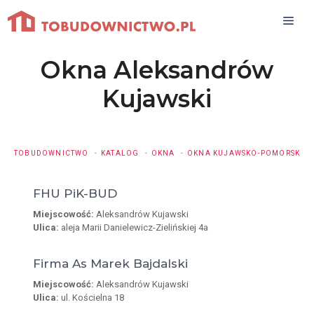
Przejdź
do
treści
Okna Aleksandrów
Kujawski
TOBUDOWNICTWO
KATALOG
OKNA
OKNA KUJAWSKO-POMORSKIE
FHU PiK-BUD
Miejscowość:
Aleksandrów Kujawski
Ulica:
aleja Marii Danielewicz-Zielińskiej 4a
Firma As Marek Bajdalski
Miejscowość:
Aleksandrów Kujawski
Ulica:
ul. Kościelna 18