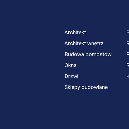
Architekt
P
Architekt wnętrz
R
Budowa pomostów
P
Okna
Drzwi
K
Sklepy budowlane