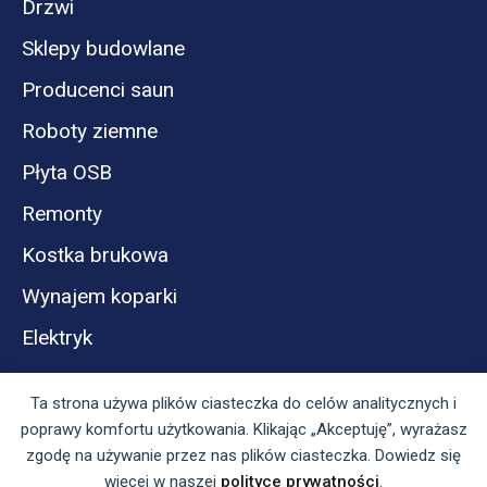
Drzwi
Sklepy budowlane
Producenci saun
Roboty ziemne
Płyta OSB
Remonty
Kostka brukowa
Wynajem koparki
Elektryk
Ta strona używa plików ciasteczka do celów analitycznych i
poprawy komfortu użytkowania. Klikając „Akceptuję”, wyrażasz
zgodę na używanie przez nas plików ciasteczka. Dowiedz się
więcej w naszej
polityce prywatności
.