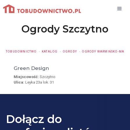
Przejdź
do
treści
Ogrody Szczytno
TOBUDOWNICTWO
KATALOG
OGRODY
OGRODY WARMIŃSKO-MAZUR
Green Design
Miejscowość:
Szczytno
Ulica:
Leyka 23a lok. 31
Dołącz do