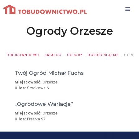
Przejdź
do
treści
Ogrody Orzesze
TOBUDOWNICTWO
KATALOG
OGRODY
OGRODY ŚLĄSKIE
OGRODY
Twój Ogród Michał Fuchs
Miejscowość:
Orzesze
Ulica:
Środkowa 6
„Ogrodowe Wariacje”
Miejscowość:
Orzesze
Ulica:
Pisarka 97