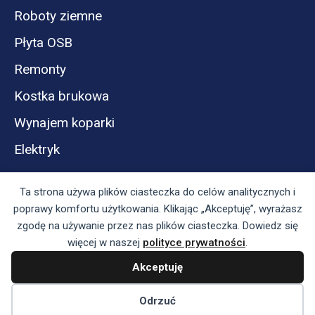
Roboty ziemne
Płyta OSB
Remonty
Kostka brukowa
Wynajem koparki
Elektryk
Ta strona używa plików ciasteczka do celów analitycznych i
poprawy komfortu użytkowania. Klikając „Akceptuję”, wyrażasz
zgodę na używanie przez nas plików ciasteczka. Dowiedz się
więcej w naszej
polityce prywatności
.
Akceptuję
Panel reklamodawcy
Regulamin serwisu i polityka prywatności
Odrzuć