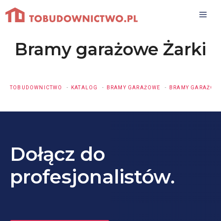
Przejdź
do
treści
Bramy garażowe Żarki
TOBUDOWNICTWO
KATALOG
BRAMY GARAŻOWE
BRAMY GARAŻOWE
Dołącz do
profesjonalistów.