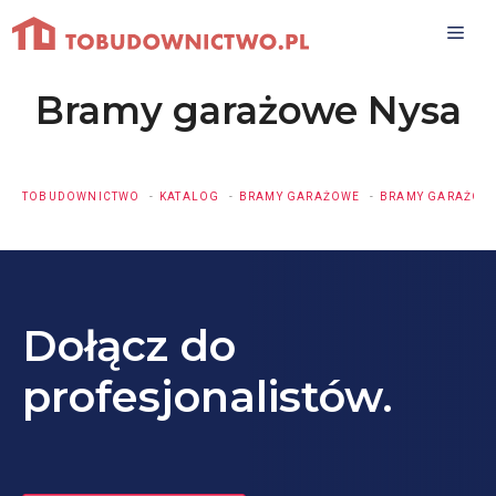
Przejdź
do
treści
Bramy garażowe Nysa
TOBUDOWNICTWO
KATALOG
BRAMY GARAŻOWE
BRAMY GARAŻOWE
Dołącz do
profesjonalistów.