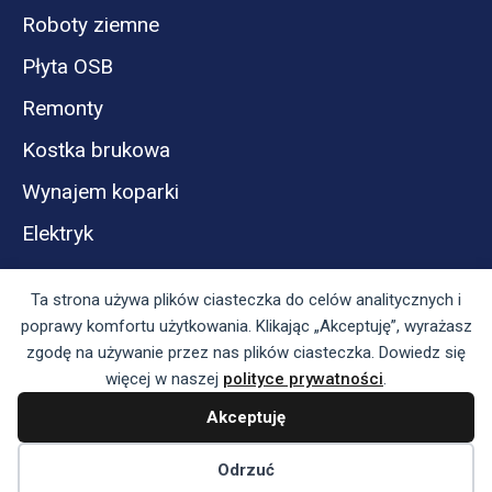
Roboty ziemne
Płyta OSB
Remonty
Kostka brukowa
Wynajem koparki
Elektryk
Ta strona używa plików ciasteczka do celów analitycznych i
poprawy komfortu użytkowania. Klikając „Akceptuję”, wyrażasz
zgodę na używanie przez nas plików ciasteczka. Dowiedz się
więcej w naszej
polityce prywatności
.
Akceptuję
Panel reklamodawcy
Regulamin serwisu i polityka prywatności
Odrzuć