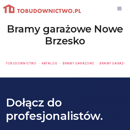
Przejdź
do
treści
Bramy garażowe Nowe
Brzesko
TOBUDOWNICTWO
KATALOG
BRAMY GARAŻOWE
BRAMY GARAŻOW
Dołącz do
profesjonalistów.