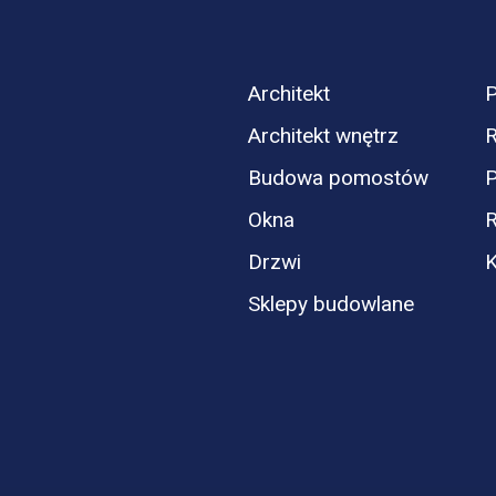
Architekt
P
Architekt wnętrz
R
Budowa pomostów
P
Okna
Drzwi
K
Sklepy budowlane