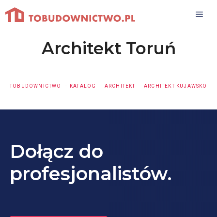
Przejdź
do
treści
Architekt Toruń
TOBUDOWNICTWO
KATALOG
ARCHITEKT
ARCHITEKT KUJAWSKO-P
Dołącz do
profesjonalistów.