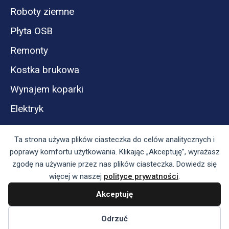
Roboty ziemne
Płyta OSB
Remonty
Kostka brukowa
Wynajem koparki
Elektryk
Ta strona używa plików ciasteczka do celów analitycznych i
poprawy komfortu użytkowania. Klikając „Akceptuję”, wyrażasz
zgodę na używanie przez nas plików ciasteczka. Dowiedz się
więcej w naszej
polityce prywatności
.
Akceptuję
Panel reklamodawcy
Regulamin serwisu i polityka prywatności
Odrzuć