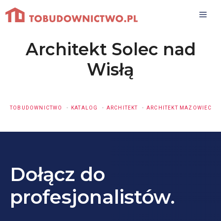
Przejdź
do
treści
Architekt Solec nad
Wisłą
TOBUDOWNICTWO
KATALOG
ARCHITEKT
ARCHITEKT MAZOWIECKI
Dołącz do
profesjonalistów.