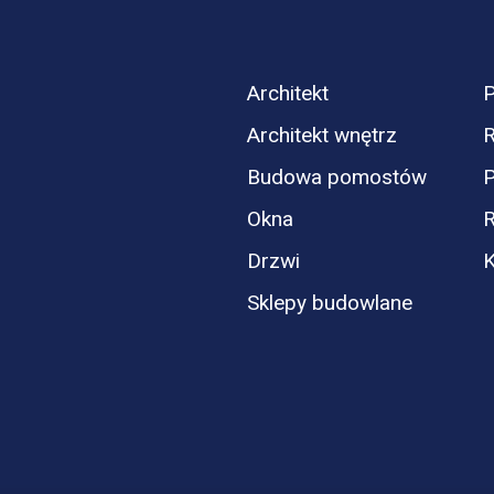
Architekt
P
Architekt wnętrz
R
Budowa pomostów
P
Okna
Drzwi
K
Sklepy budowlane