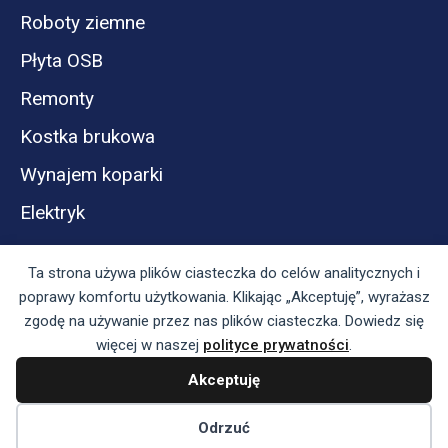
Roboty ziemne
Płyta OSB
Remonty
Kostka brukowa
Wynajem koparki
Elektryk
Ta strona używa plików ciasteczka do celów analitycznych i
poprawy komfortu użytkowania. Klikając „Akceptuję”, wyrażasz
zgodę na używanie przez nas plików ciasteczka. Dowiedz się
więcej w naszej
polityce prywatności
.
Akceptuję
Panel reklamodawcy
Regulamin serwisu i polityka prywatności
Odrzuć