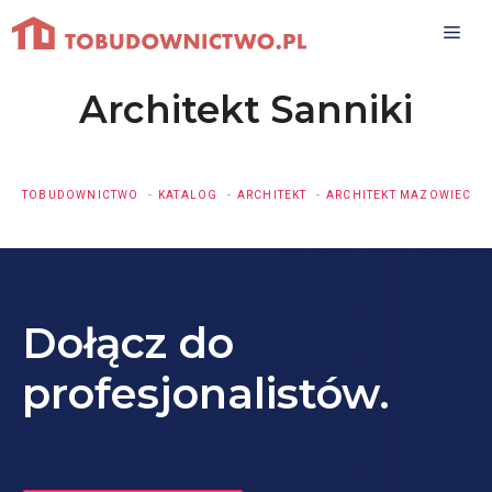
Przejdź
do
treści
Architekt Sanniki
TOBUDOWNICTWO
KATALOG
ARCHITEKT
ARCHITEKT MAZOWIECKI
Dołącz do
profesjonalistów.