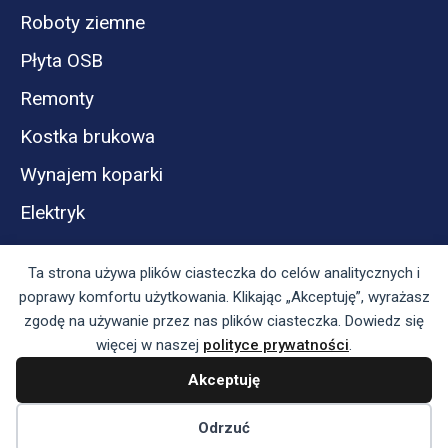
Roboty ziemne
Płyta OSB
Remonty
Kostka brukowa
Wynajem koparki
Elektryk
Ta strona używa plików ciasteczka do celów analitycznych i
poprawy komfortu użytkowania. Klikając „Akceptuję”, wyrażasz
zgodę na używanie przez nas plików ciasteczka. Dowiedz się
więcej w naszej
polityce prywatności
.
Akceptuję
Panel reklamodawcy
Regulamin serwisu i polityka prywatności
Odrzuć