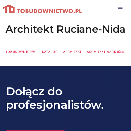
Przejdź
do
treści
Architekt Ruciane-Nida
TOBUDOWNICTWO
KATALOG
ARCHITEKT
ARCHITEKT WARMIŃSKO-
Dołącz do
profesjonalistów.