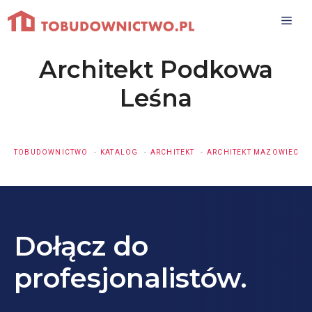
Przejdź
do
treści
Architekt Podkowa
Leśna
TOBUDOWNICTWO
KATALOG
ARCHITEKT
ARCHITEKT MAZOWIECKI
Dołącz do
profesjonalistów.