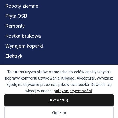
Roboty ziemne
Płyta OSB
Remonty
Kostka brukowa
Wynajem koparki
Elektryk
Ta strona używa plików ciasteczka do celów analitycznych i
poprawy komfortu użytkowania. Klikając „Akceptuję”, wyrażasz
zgodę na używanie przez nas plików ciasteczka. Dowiedz się
więcej w naszej
polityce prywatności
.
Akceptuję
Panel reklamodawcy
Regulamin serwisu i polityka prywatności
Odrzuć