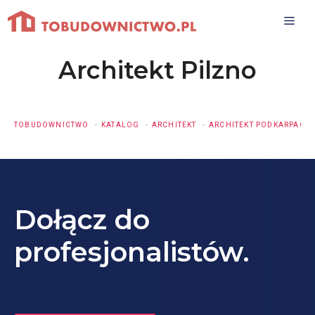
Przejdź
do
treści
Architekt Pilzno
TOBUDOWNICTWO
KATALOG
ARCHITEKT
ARCHITEKT PODKARPACKI
Dołącz do
profesjonalistów.