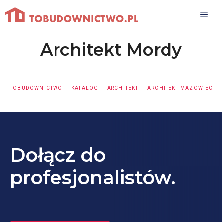
Przejdź
do
treści
Architekt Mordy
TOBUDOWNICTWO
KATALOG
ARCHITEKT
ARCHITEKT MAZOWIECKI
Dołącz do
profesjonalistów.