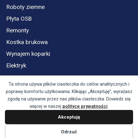
Roboty ziemne
Płyta OSB
Remonty
Kostka brukowa
Wynajem koparki
Elektryk
Ta strona używa plików ciasteczka do celów analitycznych i
poprawy komfortu użytkowania. Klikając „Akceptuję”, wyrażasz
zgodę na używanie przez nas plików ciasteczka. Dowiedz się
więcej w naszej
polityce prywatności
.
Akceptuję
Panel reklamodawcy
Regulamin serwisu i polityka prywatności
Odrzuć