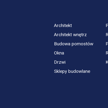
Architekt
P
Architekt wnętrz
R
Budowa pomostów
P
Okna
Drzwi
K
Sklepy budowlane