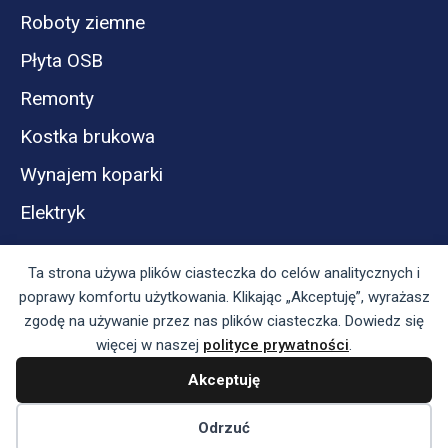
Roboty ziemne
Płyta OSB
Remonty
Kostka brukowa
Wynajem koparki
Elektryk
Ta strona używa plików ciasteczka do celów analitycznych i
poprawy komfortu użytkowania. Klikając „Akceptuję”, wyrażasz
zgodę na używanie przez nas plików ciasteczka. Dowiedz się
więcej w naszej
polityce prywatności
.
Akceptuję
Panel reklamodawcy
Regulamin serwisu i polityka prywatności
Odrzuć