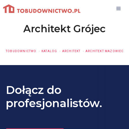
Przejdź
do
treści
Architekt Grójec
TOBUDOWNICTWO
KATALOG
ARCHITEKT
ARCHITEKT MAZOWIECKI
Dołącz do
profesjonalistów.