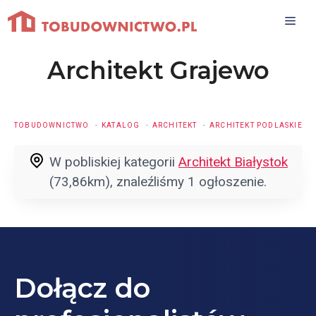
Przejdź
do
treści
Architekt Grajewo
TOBUDOWNICTWO
KATALOG
ARCHITEKT
ARCHITEKT PODLASKIE
W pobliskiej kategorii
Architekt Białystok
(73,86km)
, znaleźliśmy 1 ogłoszenie.
Dołącz do