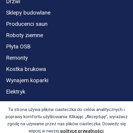
Drzwi
Sklepy budowlane
Producenci saun
Roboty ziemne
Płyta OSB
Remonty
Kostka brukowa
Wynajem koparki
Elektryk
Ta strona używa plików ciasteczka do celów analitycznych i
poprawy komfortu użytkowania. Klikając „Akceptuję”, wyrażasz
zgodę na używanie przez nas plików ciasteczka. Dowiedz się
więcej w naszej
polityce prywatności
.