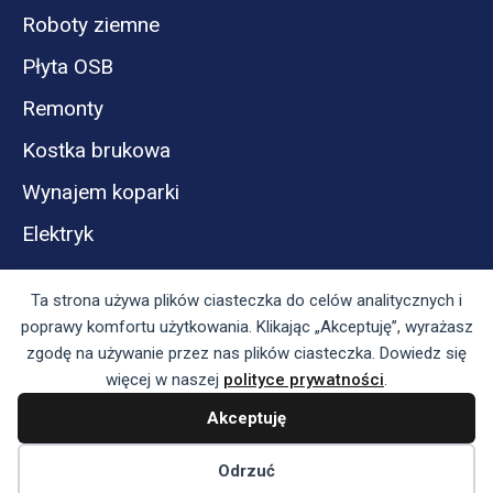
Roboty ziemne
Płyta OSB
Remonty
Kostka brukowa
Wynajem koparki
Elektryk
Ta strona używa plików ciasteczka do celów analitycznych i
poprawy komfortu użytkowania. Klikając „Akceptuję”, wyrażasz
zgodę na używanie przez nas plików ciasteczka. Dowiedz się
więcej w naszej
polityce prywatności
.
Akceptuję
Panel reklamodawcy
Regulamin serwisu i polityka prywatności
Odrzuć