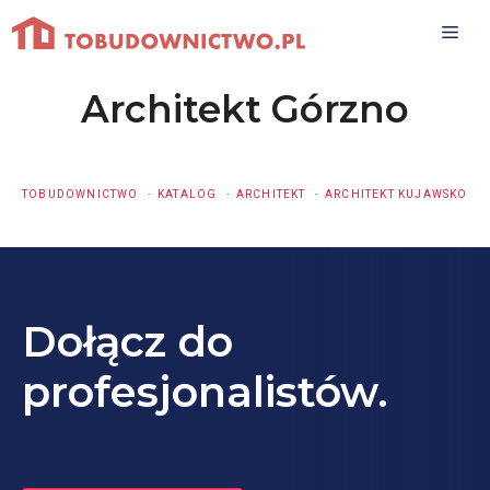
Przejdź
do
treści
Architekt Górzno
TOBUDOWNICTWO
KATALOG
ARCHITEKT
ARCHITEKT KUJAWSKO-P
Dołącz do
profesjonalistów.