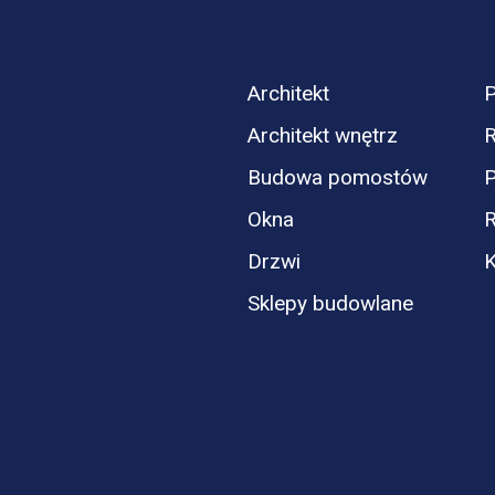
Architekt
P
Architekt wnętrz
R
Budowa pomostów
P
Okna
Drzwi
K
Sklepy budowlane