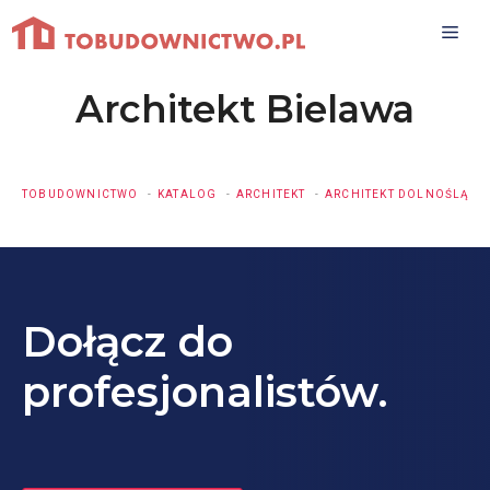
Przejdź
do
treści
Architekt Bielawa
TOBUDOWNICTWO
KATALOG
ARCHITEKT
ARCHITEKT DOLNOŚLĄSKI
Dołącz do
profesjonalistów.