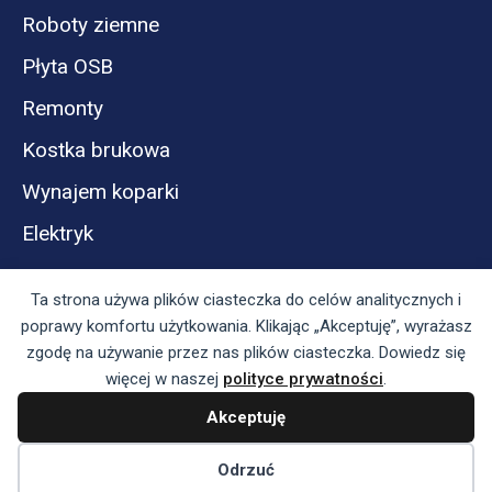
Roboty ziemne
Płyta OSB
Remonty
Kostka brukowa
Wynajem koparki
Elektryk
Ta strona używa plików ciasteczka do celów analitycznych i
poprawy komfortu użytkowania. Klikając „Akceptuję”, wyrażasz
zgodę na używanie przez nas plików ciasteczka. Dowiedz się
więcej w naszej
polityce prywatności
.
Akceptuję
Panel reklamodawcy
Regulamin serwisu i polityka prywatności
Odrzuć